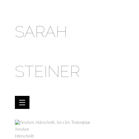
SARAH
STEINER
Amylum
Holzschnitt