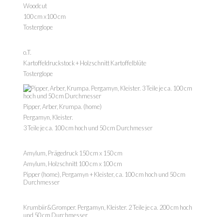
Woodcut
100 cm x100 cm
Tosterglope
o.T.
Kartoffeldruckstock + Holzschnitt Kartoffelblüte
Tosterglope
Pipper, Arber, Krumpa. (home)
Pergamyn, Kleister.
3 Teile je ca. 100 cm hoch und 50 cm Durchmesser
Amylum, Prägedruck 150 cm x 150 cm
Amylum, Holzschnitt 100 cm x 100 cm
Pipper (home), Pergamyn + Kleister, ca. 100 cm hoch und 50 cm
Durchmesser
Krumbiir&Gromper.
Pergamyn, Kleister. 2 Teile je ca. 200 cm hoch
und 50 cm Durchmesser