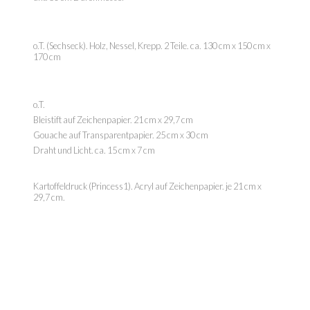
o.T. (Sechseck). Holz, Nessel, Krepp. 2 Teile. ca. 130 cm x 150 cm x
170 cm
o.T.
Bleistift auf Zeichenpapier. 21 cm x 29,7 cm
Gouache auf Transparentpapier. 25 cm x 30 cm
Draht und Licht. ca. 15 cm x 7 cm
Kartoffeldruck (Princess1). Acryl auf Zeichenpapier. je 21 cm x
29,7 cm.